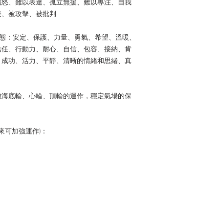
憤怒、難以表達、孤立無援、難以專注、自我
棄、被攻擊、被批判
狀態：安定、保護、力量、勇氣、希望、溫暖、
信任、行動力、耐心、自信、包容、接納、肯
、成功、活力、平靜、清晰的情緒和思緒、真
強海底輪、心輪、頂輪的運作，穩定氣場的保
來可加強運作)：