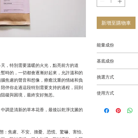
新增至購物車
能量成份
寧靜之所系列使用複
基底成份
較高意識產生共振，
冬天，特別需要溫暖的火光，點亮前方的道
粹的初心。
以多種
100%
天然
(
有
是暫時的，一切都會逐漸好起來，允許溫和的
挑選方式
鹽與有礦物高嶺土
調
頭腦焦慮的聲音和想像，療癒沈重的情緒和負
以多種天然
(
有機
)
植
精。
，陪伴你走過這段特別需要支持的過程，回到
你可以閱讀每個複方
機礦物高嶺土調配製
使用方式
覺最需要的能量類型
的阻礙與困境，最終安好無恙。
傳導，使身體、情緒
這款浴鹽配方添加藍
應的精油味道來決定
產生共振，能夠協助
泡澡：浴缸內依照個
灰，在身體的層次，
約，依照你目前狀態
緩解腦部思緒，歸於
，中調是清新的草本花香，最後以乾淨沈澱的
將一包浴鹽倒入浴缸
膚帶來深層清潔；能
連結靈性和物質的橋
泡約略
15
至
20
分鐘。
除不屬於自己的能量
浴鹽共有
4
種配方可
適量、適溫的泡腳水
桶，略為攪拌，即可
狀態：焦慮、不安、擔憂、恐慌、驚嚇、害怕、
光直曬，放置於陰暗