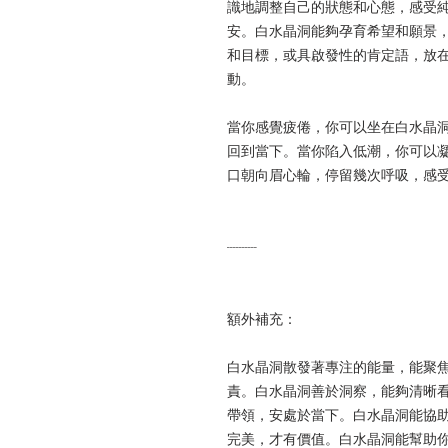
識地調整自己的狀態和心態，感受
安。白水晶洞能夠孕育希望和願景
和目標，或具啟發性的肯定語，放
動。
當你感覺疲倦，你可以坐在白水晶
回到當下。當你陷入低潮，你可以
口朝向眉心輪，停留幾次呼吸，感
----------
額外補充：
白水晶洞散發著專注的能量，能聚
責。白水晶洞善於洞察，能夠清晰
帶領，安處於當下。
白水晶洞能協
完美，才有價值。白水晶洞能幫助