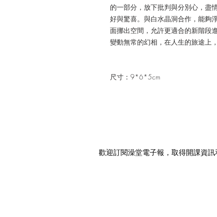
的一部分，放下批判與分別心，盡
好與驚喜。
與白水晶洞合作，能夠
面挪出空間，允許更適合的新階段
變動無常的幻相，在人生的旅途上
尺寸：9*6*5cm
歡迎訂閱澡堂電子報，取得開課資訊