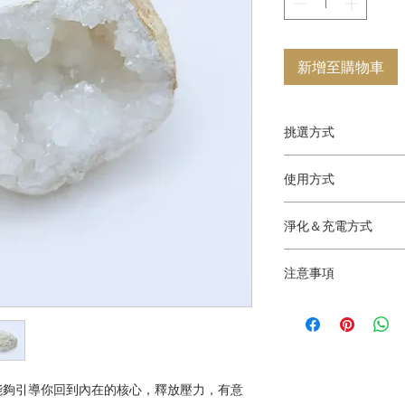
新增至購物車
挑選方式
你可以閱讀水晶的介
使用方式
晶的介紹圖片挑選比
選擇。
建議合作方式：療癒
淨化＆充電方式
主要對應脈輪：所有
物品淨化噴霧、月光
注意事項
化、音缽淨化
適合搭配使用的水晶
售出後不提供退換。
綠色東菱玉、透石膏
魚眼石、方解石
有時水晶在形成或運
傷，但卡米兒老師所
先考量，因此在訂購
能夠引導你回到內在的核心，釋放壓力，有意
水晶的能量。