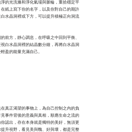
純淨的光洗滌和淨化氣場與脈輪，重拾穩定平
，在紙上寫下你的名字，以及你對自己的期許
卡米兒手挑水晶訂購
在白水晶洞裡或下方，可以提升積極正向洞流
購對象的能量挑選最
水晶意識與能量
目的
性知識，並為自己、
洞的前方，靜心調息，在呼吸之中回到平衡、
顧客提供健康的選擇
凝視白水晶洞裡的結晶數分鐘，再將白水晶洞
議、診斷或療癒，這
受輕盈的能量充滿自己。
診斷、或療癒課程的
需醫療相關情形的問
詢師，請勿因閱讀網
延誤病情。你需為依
其餘出現在官網上的
請承擔責任與風險。
如果希望與「卡米兒手
支付與出貨，請將官
焦在真正渴望的事物上，為自己控制之內的負
至「澡堂小時光 FB
看見事件背後的意義與真相，順應生命之流的
續事宜。
助你認出，存在本身就是獨特的美好，無須更
你提升視野，看見美與醜、好與壞，都是完整