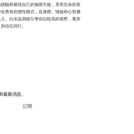
情經驗和展現自己的無限可能，享受生命的美
淨化舊有的慣性模式，在身體、情緒和心智層
進入。白水晶洞能引導你以較高的視野，看穿
，與信任同行。
©2026 Spi
和最新消息。
心靈澡堂免
訂閱