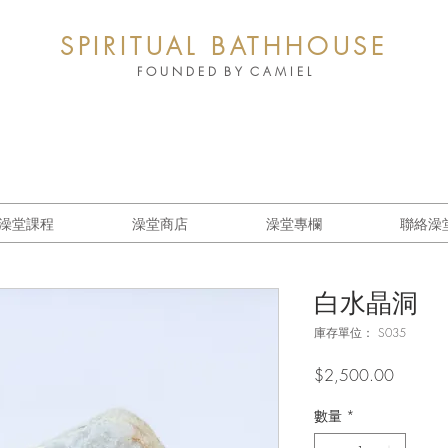
SPIRITUAL BATHHOUSE
F O U N D E D B Y C A M I E L
澡堂課程
澡堂商店
澡堂專欄
聯絡澡
白水晶洞
庫存單位： S035
價
$2,500.00
格
數量
*