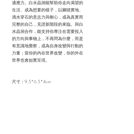
適應力。
白水晶洞能幫助你走向渴望的
生活、成為想要的樣子，以腳踏實地、
滴水穿石的意志力與耐心，成為真實而
完整的自己，見證新階段的來臨。
與白
水晶洞合作，能支持你專注在需要投入
的方向與事物上，不再問為什麼，而是
有意識地覺察，成為自身改變與行動的
力量；當你的內在世界改變，你的外在
世界也會如實呈現。
尺寸：9.5*6.5*4cm
挑選方式
你可以閱讀水晶的介紹內容，然後依直
使用方式
覺選擇；或先從水晶的介紹圖片挑選比