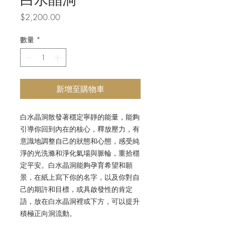
價
$2,200.00
格
數量
*
新增至購物車
白水晶洞散發著穩定寧靜的能量，能夠
引導你回到內在的核心，釋放壓力，有
意識地調整自己的狀態和心態，感受純
淨的光洗滌和淨化氣場與脈輪，重拾穩
定平安。白水晶洞能夠孕育希望和願
景，在紙上寫下你的名字，以及你對自
己的期許和目標，或具啟發性的肯定
語，放在白水晶洞裡或下方，可以提升
積極正向洞流動。