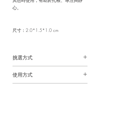
冥想時使用，有助於扎根、專注與靜
心。
尺寸：2.0*1.5*1.0 cm
挑選方式
你可以閱讀水晶的介紹內容，然後依直
使用方式
覺選擇；或先從水晶的介紹圖片挑選比
較吸引你的類型，再閱讀介紹內容來選
建議合作方式：療癒、冥想、創作，可
擇。
淨化＆充電方式
以放在手心、擺在身上或放置在空間。
物品淨化噴霧、月光淨化、流水淨化、
主要對應脈輪：海底輪、臍下輪
注意事項
煙燻淨化
適合搭配使用的水晶：粉晶、紅玉髓、
售出後不提供退換。
白水晶、紅色東菱玉、青金石、綠松
石、紅碧玉、黑瑪瑙、虎眼石、孔雀
有時水晶在形成或運輸的過程中會產生
石、螢石、赤鐵礦、綠色東菱玉、黃水