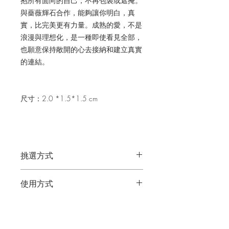
抱所有面向的自己，不再包裝或遮掩。
與薔薇輝石合作，能夠讓你明白，真
實，比完美更有力量。成熟的愛，不是
浪漫與理想化，是一種即使看見全部，
也願意保持敞開的心去接納和建立真實
的連結。
尺寸：2.0 *1.5*1.5 cm
挑選方式
你可以閱讀水晶的介紹內容，然後依直
使用方式
覺選擇；或先從水晶的介紹圖片挑選比
較吸引你的類型，再閱讀介紹內容來選
在療癒、冥想和靜心時，握於手心或擺
擇。
淨化＆充電方式
放在身體上。