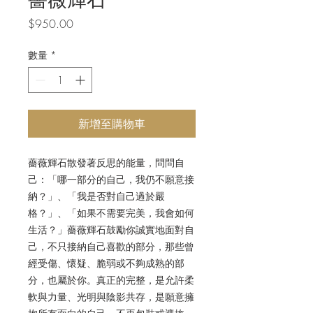
價
$950.00
格
數量
*
新增至購物車
薔薇輝石散發著反思的能量，問問自
己：「哪一部分的自己，我仍不願意接
納？」、「我是否對自己過於嚴
格？」、「如果不需要完美，我會如何
生活？」薔薇輝石鼓勵你誠實地面對自
己，不只接納自己喜歡的部分，那些曾
經受傷、懷疑、脆弱或不夠成熟的部
分，也屬於你。真正的完整，是允許柔
軟與力量、光明與陰影共存，是願意擁