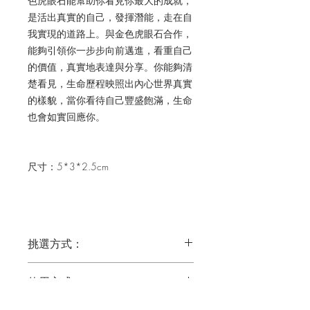
色虎眼石能幫助你看見你最大的成就，
是活出真實的自己，發揮潛能，走在自
我實現的道路上。
與金色虎眼石合作，
能夠引領你一步步向前邁進，看重自己
的價值，真實地表達與分享。你能夠清
楚看見，生命歷程映照出內心世界真實
的樣貌，當你看待自己豐盛飽滿，生命
也會如實回應你。
尺寸：5*3*2.5cm
挑選方式：
你可以閱讀水晶的介紹內容，然後依直
使用方式：
覺選擇；或先從水晶的介紹圖片挑選比
較吸引你的類型，再閱讀介紹內容來選
建議合作方式：療癒、冥想、創作、工