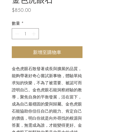
價
$850.00
格
數量
*
新增至購物車
金色虎眼石散發著成長與擴展的品質，
能夠帶著好奇心嘗試新事物，體驗單純
求知的快樂，不為了被需要、被認可而
證明自己。金色虎眼石能洞察經驗的教
導，聚焦自身的平衡發展，活在當下，
成為自己最穩固的愛與歸屬。
金色虎眼
石能協助你信任自己的能力、肯定自己
的價值，明白你就是向外尋找的根源與
答案，無需成為誰，才能變得更好。金