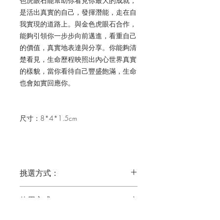
色虎眼石能幫助你看見你最大的成就，
是活出真實的自己，發揮潛能，走在自
我實現的道路上。
與金色虎眼石合作，
能夠引領你一步步向前邁進，看重自己
的價值，真實地表達與分享。你能夠清
楚看見，生命歷程映照出內心世界真實
的樣貌，當你看待自己豐盛飽滿，生命
也會如實回應你。
尺寸：8*4*1.5cm
挑選方式：
你可以閱讀水晶的介紹內容，然後依直
使用方式：
覺選擇；或先從水晶的介紹圖片挑選比
較吸引你的類型，再閱讀介紹內容來選
建議合作方式：療癒、冥想、創作、工