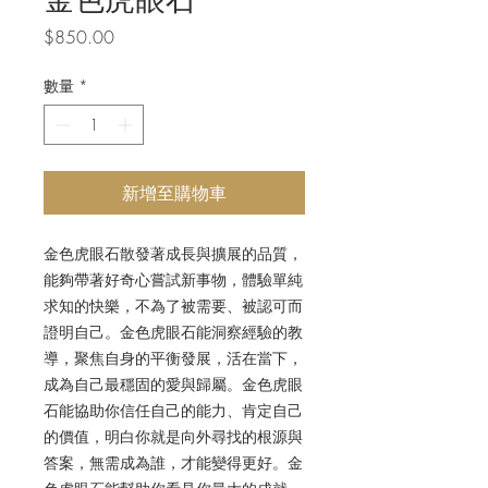
價
$850.00
格
數量
*
新增至購物車
金色虎眼石散發著成長與擴展的品質，
能夠帶著好奇心嘗試新事物，體驗單純
求知的快樂，不為了被需要、被認可而
證明自己。金色虎眼石能洞察經驗的教
導，聚焦自身的平衡發展，活在當下，
成為自己最穩固的愛與歸屬。
金色虎眼
石能協助你信任自己的能力、肯定自己
的價值，明白你就是向外尋找的根源與
答案，無需成為誰，才能變得更好。金