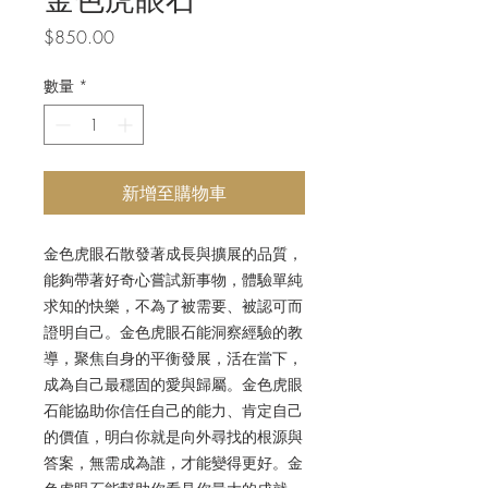
價
$850.00
格
數量
*
新增至購物車
金色虎眼石散發著成長與擴展的品質，
能夠帶著好奇心嘗試新事物，體驗單純
求知的快樂，不為了被需要、被認可而
證明自己。金色虎眼石能洞察經驗的教
導，聚焦自身的平衡發展，活在當下，
成為自己最穩固的愛與歸屬。
金色虎眼
石能協助你信任自己的能力、肯定自己
的價值，明白你就是向外尋找的根源與
答案，無需成為誰，才能變得更好。金