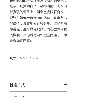
色虎眼石能幫助你看見你最大的成就，
是活出真實的自己，發揮潛能，走在自
我實現的道路上。
與金色虎眼石合作，
能夠引領你一步步向前邁進，看重自己
的價值，真實地表達與分享。你能夠清
楚看見，生命歷程映照出內心世界真實
的樣貌，當你看待自己豐盛飽滿，生命
也會如實回應你。
尺寸：6.5*3*3cm
挑選方式：
你可以閱讀水晶的介紹內容，然後依直
使用方式：
覺選擇；或先從水晶的介紹圖片挑選比
較吸引你的類型，再閱讀介紹內容來選
建議合作方式：療癒、冥想、創作、工