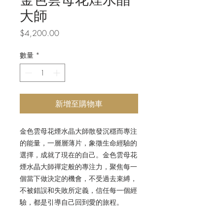
大師
價
$4,200.00
格
數量
*
新增至購物車
金色雲母花煙水晶大師散發沉穩而專注
的
能量
，一層層薄片，象徵生命經驗的
選擇，成就了現在的自己。金色雲母花
煙水晶大師禪定般的專注力，聚焦每一
個當下做決定的機會，不受過去束縛，
不被錯誤和失敗所定義，信任每一個經
驗，都
是
引導自己回到愛的旅程。