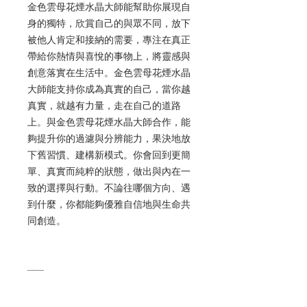
金色雲母花煙水晶大師能幫助你展現自
身的獨特，欣賞自己的與眾不同，放下
被他人肯定和接納的需要，專注在真正
帶給你熱情與喜悅的事物上，將靈感與
創意落實在生活中。金色雲母花煙水晶
大師能支持你成為真實的自己，當你越
真實，就越有力量，走在自己的道路
上。
與金色雲母花煙水晶大師合作，能
夠提升你的過濾與分辨能力，果決地放
下舊習慣、建構新模式。你會回到更簡
單、真實而純粹的狀態，做出與內在一
致的選擇與行動。不論往哪個方向、遇
到什麼，你都能夠優雅自信地與生命共
同創造。
--------