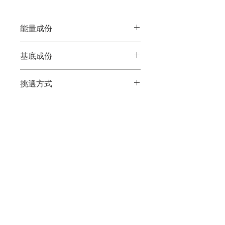
能量成份
以卡巴拉神秘學和靈性數字學為基礎，
基底成份
使用多種天然 (有機) 植物精油、花精和
樹精為能量引導媒介，透過聲音的振動
沐浴基底含天然氨基酸、小麥胚芽油、
頻率加以融合，產生自然的協同作用，
挑選方式
蘆薈、乳酸等溫和洗淨成分和角質保濕
透過沐浴淨身的儀式，讓能量進入氣場
因子，可用於頭髮、臉部和身體，凝露
和脈輪。
你可以閱讀每個能量沐浴瓶/複方花樹
質地，只需少許的量就能產生豐富的細
使用方式
精的內容，然後選擇你目前感覺最需要
緻泡沫，清爽滋潤不黏膩，洗後不會造
的能量類型；或是現場挑選，透過每個
成乾澀，適合各種膚質使用。
每種沐浴瓶建議至少連續使用兩周，沐
沐浴瓶的味道來決定。你也可以與卡米
浴時，有意識地享受香氣和能量的圍
兒配方諮詢師或靈魂藍圖解讀師預約，
繞。使用沐浴球能產生更豐富的泡沫，
依照你目前狀態，提供你挑選的建議。
也可以適量在泡澡放水時使用。與同款
或是，透過靈魂之旅牌卡來挑選，可現
歡迎訂閱澡堂電子報，取得開課資訊和最
複方花樹精一起使用，效果更佳；使用
場購買時抽卡，或來信詢問可代抽。
新消息。
不同款，建議先詢問卡米兒配方諮詢
師。若同時要使用不同的沐浴瓶，建議
先詢問卡米兒配方諮詢師。避免陽光直
曬，放置於乾淨、明亮的地方為佳。
訂閱