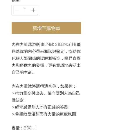
新增至購物車
內在力量沐浴瓶 (INNER STRENGTH) 能
夠為你的內心帶來和諧與堅定，協助你
化解人際關係的誤解和衝突，提昇直覺
力和療癒力的發揮，更有意識地去活出
自己的生命。
內在力量沐浴瓶很適合你，如果你：
○ 把力量交付出去、偏向讓別人為自己
做決定
○ 經常感覺別人才有正確的答案
○ 希望散發溫和而有力量的療癒氛圍
容量：250ml