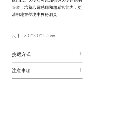
癒自己。天使石可以加強與天使連結的
管道，培養心電感應和超感官能力，更
清明地在夢境中獲得洞見。
尺寸：3.0*3.0*1.5 cm
挑選方式
你可以閱讀水晶的介紹內容，然後依直
注意事項
覺選擇；或先從水晶的介紹圖片挑選比
較吸引你的類型，再閱讀介紹內容來選
售出後不提供退換。
擇。
淨化＆充電方式
有時水晶在形成或運輸的過程中會產生
物品淨化噴霧、流水淨化、月光淨化
天然的礦紋或割傷，但卡米兒老師所挑
使用方式
選的水晶最主要會以能量來作為優先考
量，因此在訂購之前的產生的礦紋或刮
建議合作方式：療癒、冥想、連結、工
痕不會影響到水晶的能量。
作、創作、溝通，可以放在手心、擺在
身上、放置在空間、包包或口袋。
卡米兒手挑水晶訂購會採隨機出貨。出