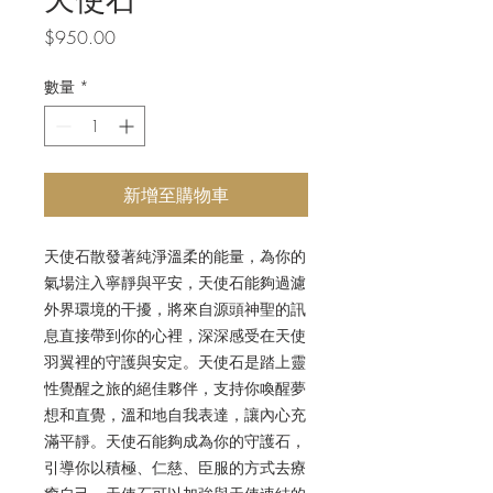
價
$950.00
格
數量
*
新增至購物車
天使石散發著純淨溫柔的能量，為你的
氣場注入寧靜與平安，天使石能夠過濾
外界環境的干擾，將來自源頭神聖的訊
息直接帶到你的心裡，深深感受在天使
羽翼裡的守護與安定。天使石是踏上靈
性覺醒之旅的絕佳夥伴，支持你喚醒夢
想和直覺，溫和地自我表達，讓內心充
滿平靜。天使石能夠成為你的守護石，
引導你以積極、仁慈、臣服的方式去療