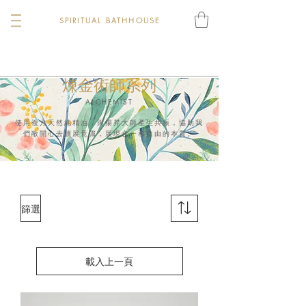
SPIRITUAL BATHHOUSE
煉金術師系列
ALCHEMIST
使用複方天然
純精油，與
揚昇大師產生共振，協助我
們敞開心去擴展意識，展現合一和自由的本質。
篩選
載入上一頁