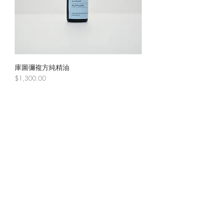
庫圖彌複方純精油
價格
$1,300.00
歡迎訂閱澡堂電子報，取得開課資訊和最
新消息。