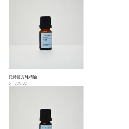
托特複方純精油
價格
$1,300.00