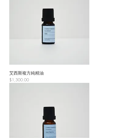
艾西斯複方純精油
價格
$1,300.00