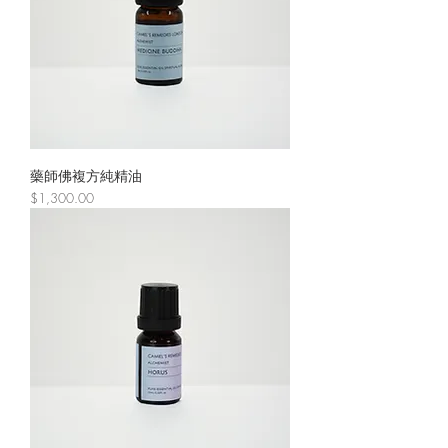
藥師佛複方純精油
價格
$1,300.00