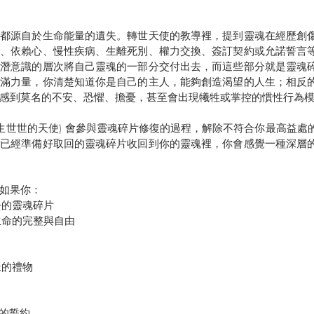
，都源自於生命能量的遺失。轉世天使的教導裡，提到靈魂在經歷創
感、依賴心、慢性疾病、生離死別、權力交換、簽訂契約或允諾誓言
在潛意識的層次將自己靈魂的一部分交付出去，而這些部分就是靈魂
充滿力量，你清楚知道你是自己的主人，能夠創造渴望的人生；相反
感到莫名的不安、恐懼、擔憂，甚至會出現犧牲或掌控的慣性行為
生生世世的天使) 會參與靈魂碎片修復的過程，解除不符合你最高益處
你已經準備好取回的靈魂碎片收回到你的靈魂裡，你會感覺一種深層
如果你：
去的靈魂碎片
生命的完整與自由
脈的禮物 
處的誓約