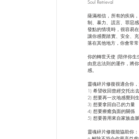
Soul Retrieval
薩滿相信，所有的疾病
制、暴力、謊言、罪惡
發點的情境時，很容易
讓你感覺踏實、安全、
落在其他地方，你會常常
你的轉世天使 (陪伴你
由意志法則的運作，將
感。 
靈魂碎片修復很適合你，
1) 希望收回曾經交托出
2) 想要再一次地感覺到
3) 想要拿回自己的力量
4) 想要療癒負面的關係
5) 想要善用來自家族血
靈魂碎片修復能協助你：
○ 解除不符合你最高益