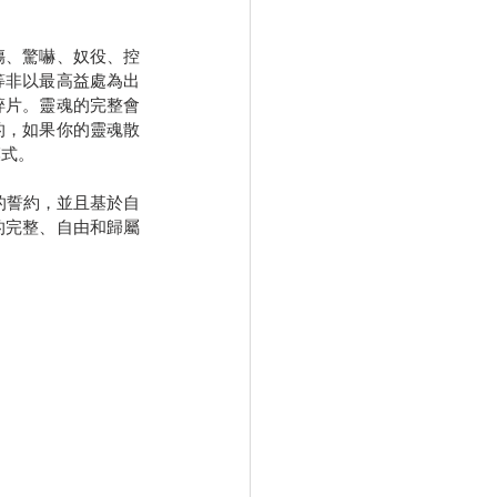
傷、驚嚇、奴役、控
等非以最高益處為出
碎片。靈魂的完整會
的，如果你的靈魂散
模式。
的誓約，並且基於自
的完整、自由和歸屬