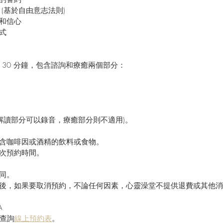
 (基於自由意志法則)
量和信心
式
 30 分鐘，包含諮詢和療癒兩個部分：
(解讀部分可以錄音，療癒部分則不適用)。
多含咖啡因或酒精的飲料或食物。
一次預約時間。
。
陪同。
成後，如果要取消預約，不論任何因素，心靈澡堂不提供退費或其他
A
查詢
線上預約表
。