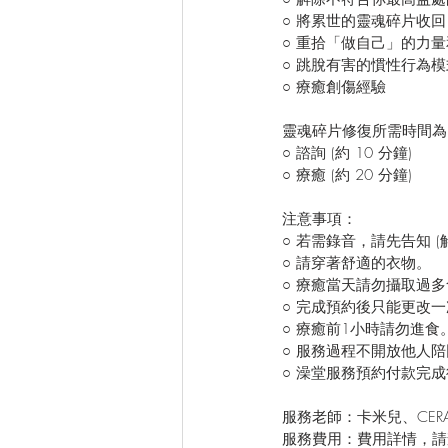
○ 將累世的靈魂碎片收回
○ 重拾「做自己」的力
○ 跳脫有害的慣性行為模
○ 療癒創傷經驗
靈魂碎片修復所需時間為
○ 諮詢 (約 10 分鐘)
○ 療癒 (約 20 分鐘)
注意事項：
○ 若需錄音，請先告知 
○ 請穿著舒適的衣物。
○ 療癒當天請勿攝取過
○ 完成預約後只能更改
○ 療癒前1小時請勿進食
○ 服務過程不開放他人
○ 澡堂服務預約付款完
服務老師：卡米兒、CER
服務費用：費用詳情，請