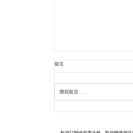
留言
撰寫留言......
身體－情緒－心智－能量對齊
歡迎訂閱澡堂電子報，取得開課資訊