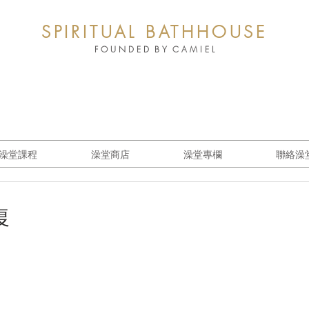
SPIRITUAL BATHHOUSE
F O U N D E D B Y C A M I E L
澡堂課程
澡堂商店
澡堂專欄
聯絡澡
復