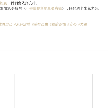
約表
，我們會依序安排。
附加30分鐘的
《
亞特蘭提斯能量槳療癒
》，限預約卡米兒老師。
成為自己
#瓦解慣性
#重拾自由
#療癒創傷
#安心
#力量