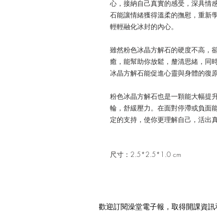
心，接納自己真實的感受，深具情
石能讓情緒獲得溫柔的撫慰，重新
輕輕融化冰封的內心。
雖然粉色冰晶方解石的硬度不高，
癒，能幫助你放鬆，釐清思緒，同
冰晶方解石能促進心靈與身體的復
粉色冰晶方解石也是一顆能大幅提
輪，舒緩壓力。在面對停滯或負面
定的支持，使你更理解自己，活出
尺寸：2.5*2.5*1.0 cm
歡迎訂閱澡堂電子報，取得開課資訊