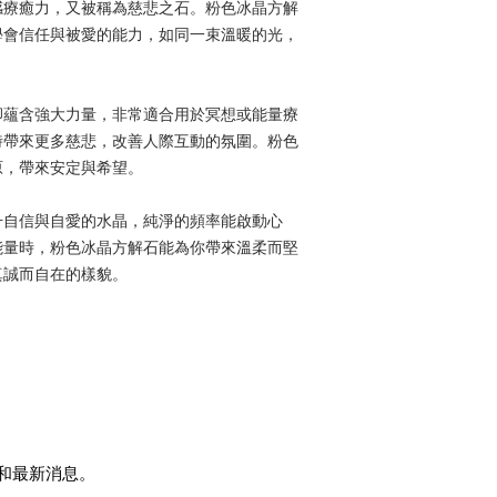
感療癒力，又被稱為慈悲之石。粉色冰晶方解
議、診斷或療癒，這
適合搭配使用的水晶
診斷、或療癒課程的
學會信任與被愛的能力，如同一束溫暖的光，
藍紋瑪瑙、黑碧璽
需醫療相關情形的問
詢師，請勿因閱讀網
延誤病情。你需為依
卻蘊含強大力量，非常適合用於冥想或能量療
其餘出現在官網上的
時帶來更多慈悲，改善人際互動的氛圍。粉色
請承擔責任與風險。
原，帶來安定與希望。
如果希望與「卡米兒手
支付與出貨，請將官
升自信與自愛的水晶，純淨的頻率能啟動心
至「澡堂小時光 FB
能量時，粉色冰晶方解石能為你帶來溫柔而堅
續事宜。
真誠而自在的樣貌。
©2026 Spi
和最新消息。