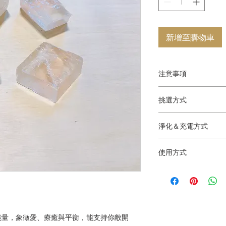
新增至購物車
注意事項
售出後不提供退換。
挑選方式
有時水晶在形成或運
你可以閱讀水晶的介
傷，但卡米兒老師所
淨化＆充電方式
晶的介紹圖片挑選比
先考量，因此在訂購
選擇。
物品淨化噴霧、月光
水晶的能量。
使用方式
卡米兒手挑水晶訂購
建議合作方式：療癒
購對象的能量挑選最
身上、放置在空間，
方。
水晶意識與能量目的
性知識，並為自己、
主要對應脈輪：心輪
能量，象徵愛、療癒與平衡，能支持你敞開
顧客提供健康的選擇