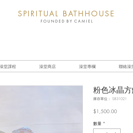
SPIRITUAL BATHHOUSE
F O U N D E D B Y C A M I E L
澡堂課程
澡堂商店
澡堂專欄
聯絡澡
粉色冰晶方
庫存單位： SB31021
價
$1,500.00
格
數量
*