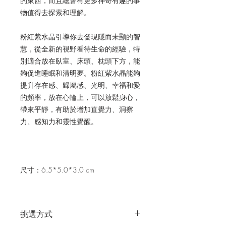
的東西，而且總會有更多神奇有趣的事
物值得去探索和理解。
粉紅紫水晶引導你去發現隱而未顯的智
慧，從全新的視野看待生命的經驗，特
別適合放在臥室、床頭、枕頭下方，能
夠促進睡眠和清明夢。粉紅紫水晶能夠
提升存在感、歸屬感、光明、幸福和愛
的頻率，放在心輪上，可以放鬆身心，
帶來平靜，有助於增加直覺力、洞察
力、感知力和靈性覺醒。
尺寸：6.5*5.0*3.0 cm
挑選方式