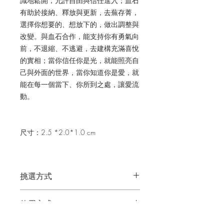
識地鬆開，允許自由與信任進入；血石
有助於接納、釋放與更新，去蕪存菁，
選擇你想要的、想放下的，做出調整與
改變。
與血石合作，能支持你有勇氣向
前，不退縮、不逃避，去建構充滿喜悅
的實相；當你信任你是光，就能照亮自
己與外面的世界，當你知道你是愛，就
能在每一個當下、你所到之處，讓愛流
動。
尺寸：2.5 *2.0*1.0 cm
挑選方式
你可以閱讀水晶的介紹內容，然後依直
使用方式
覺選擇；或先從水晶的介紹圖片挑選比
較吸引你的類型，再閱讀介紹內容來選
在療癒、冥想和靜心時，握於手心或擺