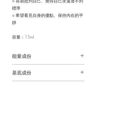
○ 容易批判自己、覺得自己永遠達不到
標準
○ 希望看見自身的優點、保持內在的平
靜
容量：15ml
能量成份
以卡巴拉神秘學和靈性數字學為基礎，
基底成份
使用多種具有自然協同作用的花精和樹
精為能量引導媒介，透過聲音的振動頻
花樹精基底含多重蒸餾的純淨天然泉水
率加以融合，產生自然的協同作用，透
挑選方式
伏特加，以及生命之花能量水；無酒精
過每日早晚服用，讓大自然的能量深度
基底含天然可食用蔬菜甘油，以及生命
轉化內在信念、調整脈輪系統，由內而
你可以閱讀每種花樹精的內容，然後選
之花能量水。
外散發出完整的靈魂之光。
使用方式
擇你目前感覺最需要的能量類型；也可
以與卡米兒配方諮詢師或靈魂藍圖解讀
每種花樹精建議至少連續使用兩周，一
師預約，依照你目前狀態，提供你挑選
天兩次 (早/晚)，一次 3 滴，滴於舌下
的建議。或是，透過靈魂之旅牌卡來挑
為佳。若有需要，可做為緊急情況使
選，可現場購買時抽卡，或來信詢問可