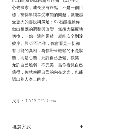
K2
石
能幫助你跨越舒適圈，以赤子之
心去探索；成長沒有終點、不是一個目
標，當你單純享受求知的樂趣，就能感
受更大的喜悅與滿足；
K2
石
能推動你
做出相應的調整與改變，無須大幅度地
切換，一點一滴的累積，就能安全到達
彼岸。
與
K2
石
合作，你會看見一切都
有可能的真相，為你帶來輕鬆的不是狀
態，而是心態，允許自己放鬆、歡笑，
允許自己脆弱、不完美，當你看見自己
值得，你就喚醒自己的內在之光，也能
認出別人身上的光。
尺寸：3.5*3.0*2.0 cm
挑選方式