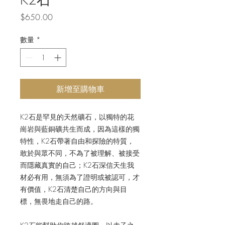
價
$650.00
格
數量
*
新增至購物車
K2
石
是罕見的天然礦石，以獨特的花
崗岩與藍銅礦共生而成，因為這樣的獨
特性，
K2
石
帶著自由和探險的特質，
敢於與眾不同，不為了被理解、被接受
而隱藏真實的自己；
K2
石深
信天生我
材必有用，無須為了證明或被認可，才
有價值，K2石清楚自己的方向與目
標，無畏地走自己的路。